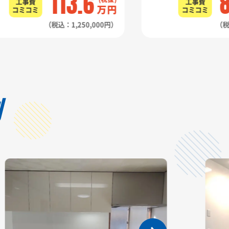
113.6
工事費
工事費
万円
コミコミ
コミコミ
（税込：1,250,000円）
（税
例