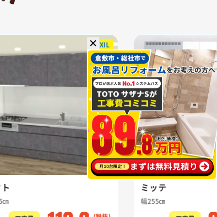
✕
LIXIL
クト
ミッテ
5㎝
幅255㎝