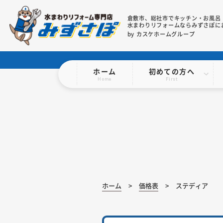
倉敷市、総社市で
キッチン・お風呂
水まわりリフォームならみずさぽに
by カスケホームグループ
ホーム
初めての方へ
Home
First
ホーム
価格表
ステディア