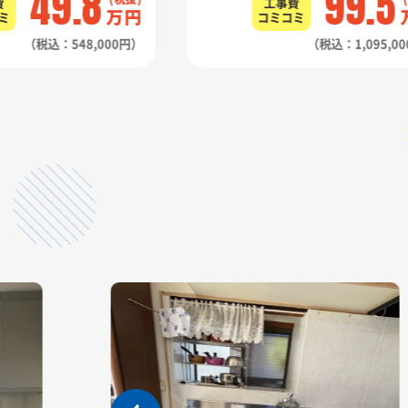
49.8
99.5
費
工事費
万円
ミ
コミコミ
（税込：548,000円）
（税込：1,095,0