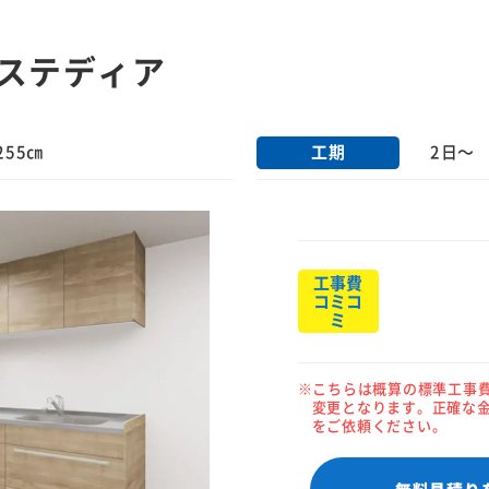
ステディア
工期
255㎝
2日～
工事費
コミコ
ミ
こちらは概算の標準工事
変更となります。正確な
をご依頼ください。