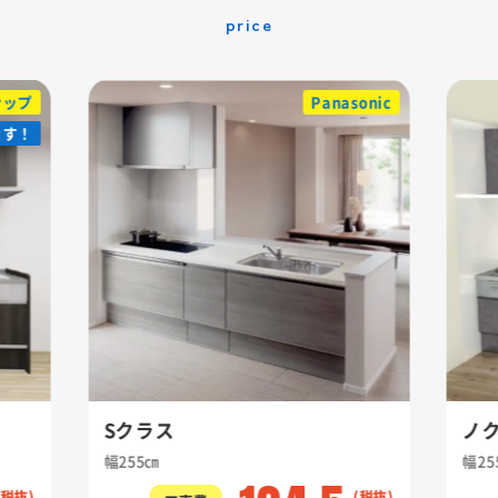
price
ナップ
Panasonic
ます！
ます！
Sクラス
ノ
幅255㎝
幅25