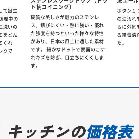
ステンレスワークトップ（ドッ
洗エー
ト柄コイニング）
して誕生
ボタン１
硬質な美しさが魅力のステンレ
調理中の
の油汚れ
ス。錆びにくい・熱に強い・優れ
皿洗いの
らに外気
た強度を持つといった様々な特性
ミをどん
る給気清
があり、日本の風土に適した素材
てくれ
た。
です。 細かなドットで表面のこす
ンクで
れキズを防ぎ、目立ちにくくしま
す。
キッチンの
価格表