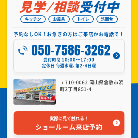
見学/相談
受付中
キッチン
お風呂
トイレ
洗面台
予約なしOK！お急ぎの方はご来店かお電話で！
050-7586-3262
10:00〜17:00
受付時間
定休日
毎週水曜､第2･4日曜
〒710-0062 岡山県倉敷市浜
町2丁目851-4
実際に見て触れる！
ショールーム来店予約