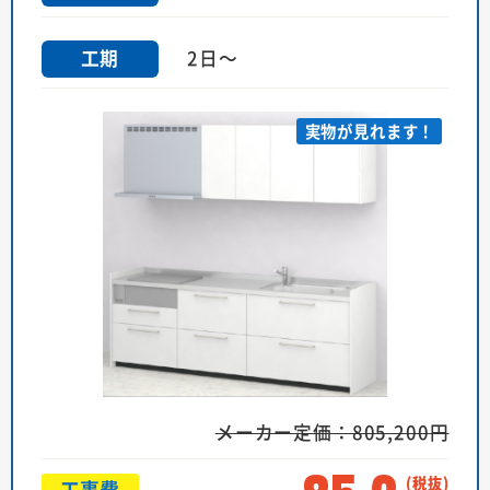
2日～
工期
実物が見れます！
メーカー定価：805,200円
工事費