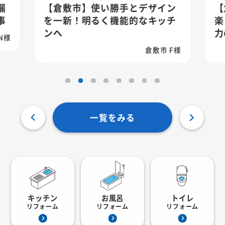
漏
【倉敷市】使い勝手とデザイン
【
事
を一新！明るく機能的なキッチ
楽
ンへ
力
N様
倉敷市 F様
一覧をみる
キッチン
お風呂
トイレ
リフォーム
リフォーム
リフォーム