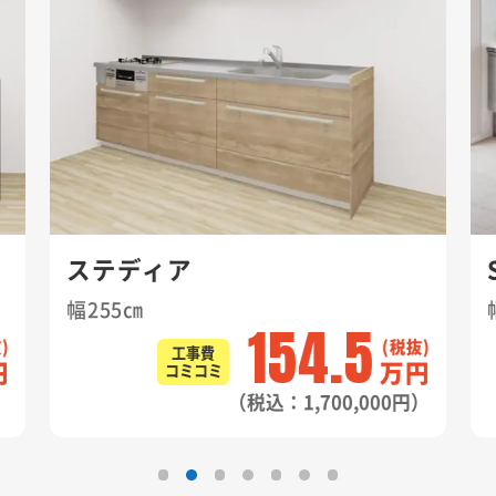
ステディア
幅255㎝
154.5
工事費
円
万円
コミコミ
）
（税込：1,700,000円）