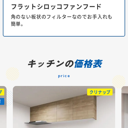
フラットシロッコファンフード
角のない板状のフィルターなのでお手入れも
簡単。
キッチンの
価格表
price
プ
クリナップ
！
！