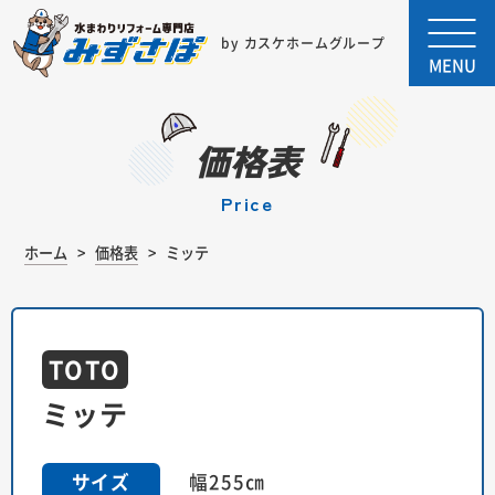
by カスケホームグループ
MENU
価格表
price
ホーム
価格表
ミッテ
TOTO
ミッテ
幅255㎝
サイズ