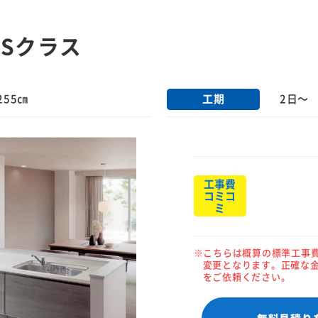
Sクラス
工期
255㎝
2日～
工事費
コミコ
ミ
こちらは概算の標準工事
変更となります。正確な
をご依頼ください。