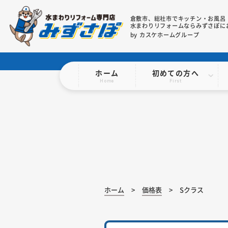
倉敷市、総社市で
キッチン・お風呂
水まわりリフォームならみずさぽに
by カスケホームグループ
ホーム
初めての方へ
Home
First
ホーム
価格表
Sクラス