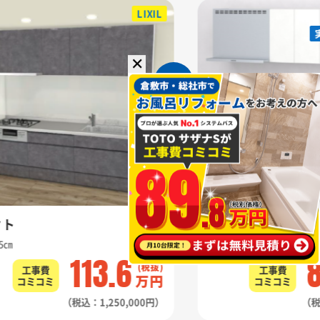
LIXIL
✕
クト
ミッテ
5㎝
幅255㎝
113.6
工事費
工事費
万円
コミコミ
コミコミ
（税込：1,250,000円）
（税