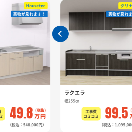
Housetec
クリ
実物が見れます！
実物が見れます！
実物が見れ
実物が見れ
ラクエラ
幅255㎝
49.8
99.5
費
工事費
万円
ミ
コミコミ
（税込：548,000円）
（税込：1,095,0