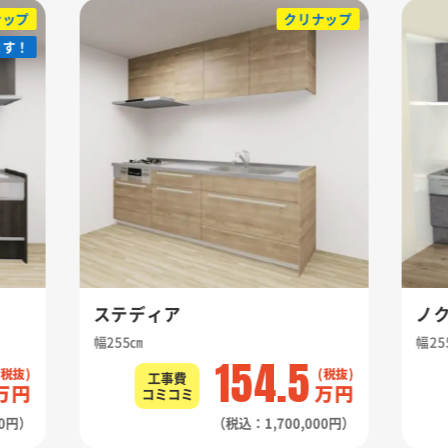
ナップ
クリナップ
ます！
ます！
ステディア
ノ
幅255㎝
幅25
154.5
工事費
万円
万円
コミコミ
00円）
（税込：1,700,000円）