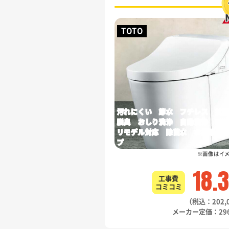
TOTO
汚れにくい 節水 フチレス 抗
脱臭 おしり洗浄 自動洗浄 暖
リモデル対応 除菌水 お掃除リ
プ
※画像はイ
18.
工事費
コミコミ
（税込：202,
メーカー定価：296