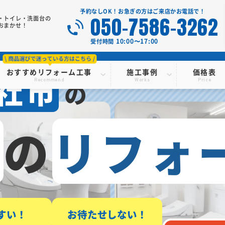
予約なしOK！お急ぎの方はご来店かお電話で！
050-7586-3262
・トイレ・洗面台の
おまかせ！
10:00〜17:00
受付時間
おすすめリフォーム工事
施工事例
価格表
社市
Recommend
Works
Price
の
レ
の
リフォ
すい！
お待たせしない！