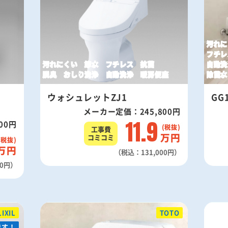
汚れに
フチレ
汚れにくい 節水 フチレス 抗菌
自動洗
脱臭 おしり洗浄 自動洗浄 暖房便座
除菌水
ウォシュレットZJ1
GG1
メーカー定価：245,800円
11.9
00円
工事費
万円
コミコミ
万円
（税込：131,000円）
00円）
LIXIL
TOTO
ます！
ます！