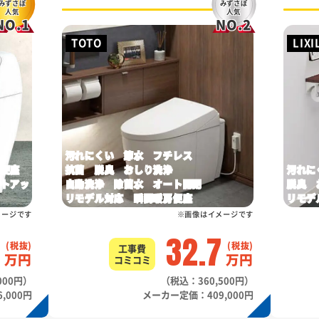
みずさぽ
みずさぽ
人気
人気
NO.1
NO.2
TOTO
LIXI
菌
汚れにくい 節水 フチレス
房便座
抗菌 脱臭 おしり洗浄
汚れに
フトアッ
自動洗浄 除菌水 オート開閉
脱臭 
リモデル対応 瞬間暖房便座
リモデ
メージです
※画像はイメージです
3
32.7
工事費
万円
万円
コミコミ
000円）
（税込：360,500円）
,000円
メーカー定価：409,000円