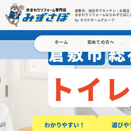
倉敷市、総社市で
キッチン・お風呂
水まわりリフォームならみずさぽに
by カスケホームグループ
ホーム
初めての方へ
倉敷市
総
Home
First
トイ
わかりやすい！
選びや