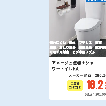
汚れにくい 節水 フチレス 抗菌
脱臭 おしり洗浄 自動洗浄 暖房便
リモデル対応 ビデ専用ノズル
アメージュ便器＋シャ
ワートイレKA
メーカー定価：260,5
18.2
工事費
コミコミ
（税込：201,0