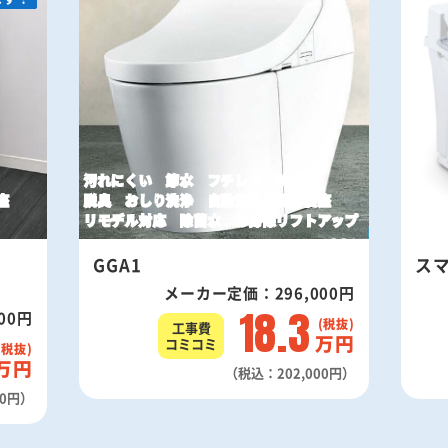
汚れにくい 節水 フチレス 抗菌
座
脱臭 おしり洗浄 自動洗浄 暖房便座
汚れに
リモデル対応 除菌水 お掃除リフトアップ
脱臭 
GGA1
ス
メーカー定価：296,000円
18.3
00円
工事費
万円
コミコミ
万円
（税込：202,000円）
00円）