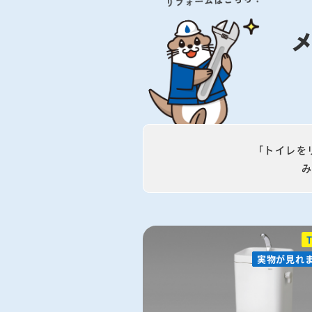
「トイレを
実物が見れ
実物が見れ