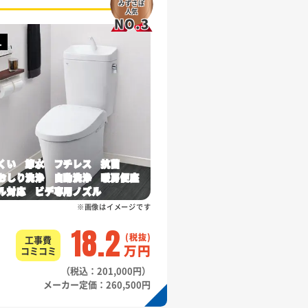
みずさぽ
人気
NO.3
L
くい 節水 フチレス 抗菌
おしり洗浄 自動洗浄 暖房便座
ル対応 ビデ専用ノズル
※画像はイメージです
18.2
工事費
万円
コミコミ
（税込：201,000円）
メーカー定価：260,500円