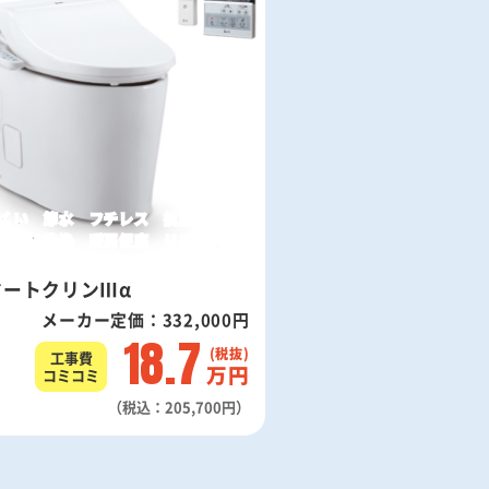
くい 節水 フチレス 抗菌
おしり洗浄 暖房便座 リモデル対応
マートクリンⅢα
メーカー定価：332,000円
18.7
工事費
万円
コミコミ
（税込：205,700円）