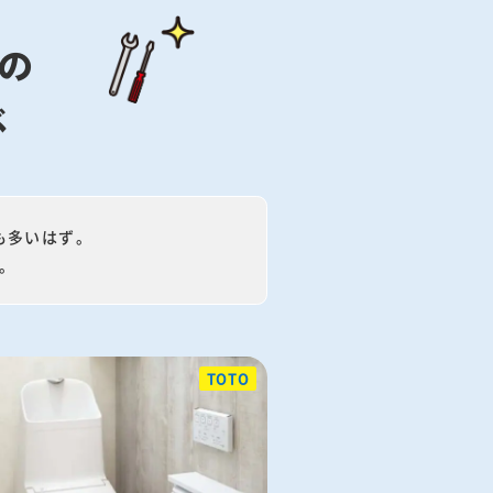
の
ぶ
も多いはず。
。
TOTO