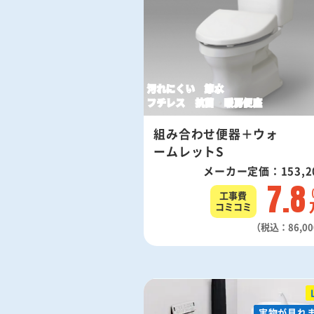
汚れにくい 節水
フチレス 抗菌 暖房便座
組み合わせ便器＋ウォ
ームレットS
メーカー定価：153,2
7.8
工事費
コミコミ
（税込：86,0
実物が見れ
実物が見れ