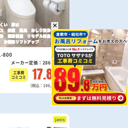
くい 節水
✕
ス 抗菌 脱臭 おしり洗浄
浄 暖房便座 リモデル対応
 お掃除リフトアップ
-800
メーカー定価：286,900円
17.8
工事費
万円
コミコミ
（税込：196,000円）
janis