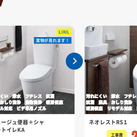
LIXIL
実物が見れます！
実物が見れます！
くい 節水 フチレス 抗菌
汚れにくい 節水 フチレ
おしり洗浄 自動洗浄 暖房便座
抗菌 脱臭 おしり洗浄
ル対応 ビデ専用ノズル
暖房便座 リモデル対応 
メージュ便器＋シャ
ネオレストRS１
ートイレKA
工事費