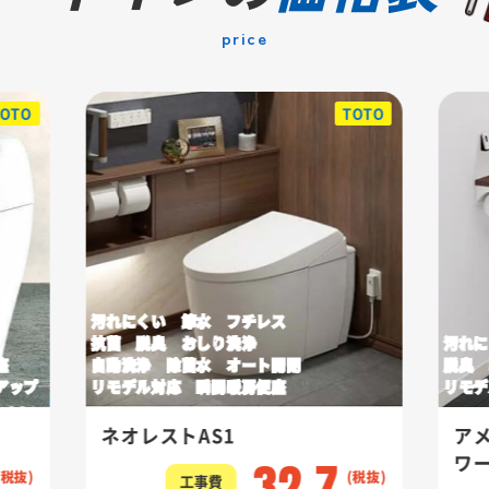
price
TOTO
TOTO
汚れにくい 節水 フチレス
抗菌 脱臭 おしり洗浄
汚れに
座
自動洗浄 除菌水 オート開閉
脱臭 
アップ
リモデル対応 瞬間暖房便座
リモデ
ネオレストAS1
ア
32.7
ワ
工事費