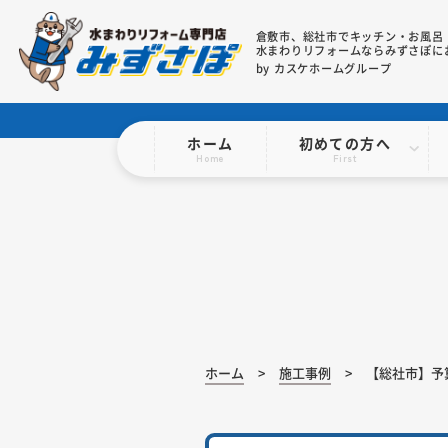
倉敷市、総社市で
キッチン・お風呂
水まわりリフォームならみずさぽに
by カスケホームグループ
ホーム
初めての方へ
Home
First
ホーム
施工事例
【総社市】予