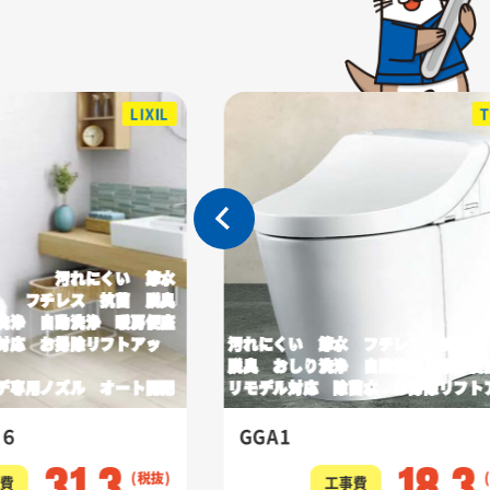
LIXIL
くい 節水
 抗菌 脱臭
自動洗浄 暖房便座
 お掃除リフトアッ
汚れにくい 節水 フチレス 抗菌
脱臭 おしり洗浄 自動洗浄 暖房便
ズル オート開閉
リモデル対応 除菌水 お掃除リフト
Ｓ６
GGA1
31.3
18.3
費
工事費