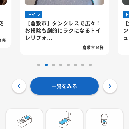
トイレ
ト
【倉敷市】タンクレスで広々！
【
お掃除も劇的にラクになるトイ
ン
レリフォ...
ュレ
邸
倉敷市 M様
一覧をみる