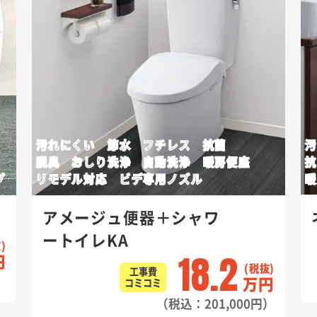
汚れにくい 節水 フチレス 抗菌
汚れ
脱臭 おしり洗浄 自動洗浄 暖房便座
抗菌
リモデル対応 ビデ専用ノズル
暖房
アメージュ便器＋シャワ
ネ
ートイレKA
18.2
工事費
万円
コミコミ
（税込：201,000円）