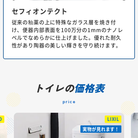
セフィオンテクト
従来の釉薬の上に特殊なガラス層を焼き付
け、便器内部表面を100万分の1mmのナノレ
ベルでなめらかに仕上げました。優れた耐久
性があり陶器の美しい輝きを守り続けます。
トイレの
価格表
price
LIXIL
実物が見れます！
実物が見れます！