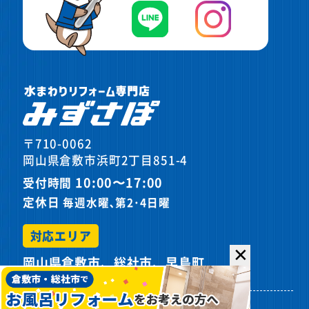
〒710-0062
岡山県倉敷市浜町2丁目851-4
10:00〜17:00
受付時間
定休日
毎週水曜､第2･4日曜
対応エリア
✕
岡山県倉敷市、総社市、早島町