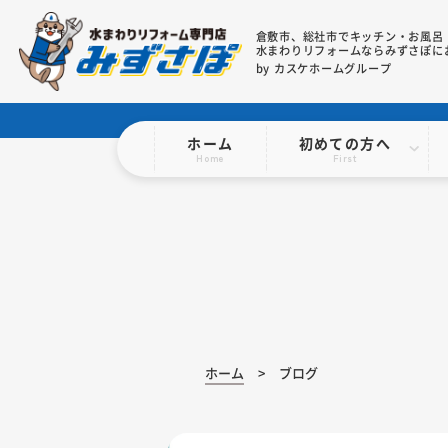
倉敷市、総社市で
キッチン・お風呂
水まわりリフォームならみずさぽに
by カスケホームグループ
ホーム
初めての方へ
Home
First
ホーム
ブログ