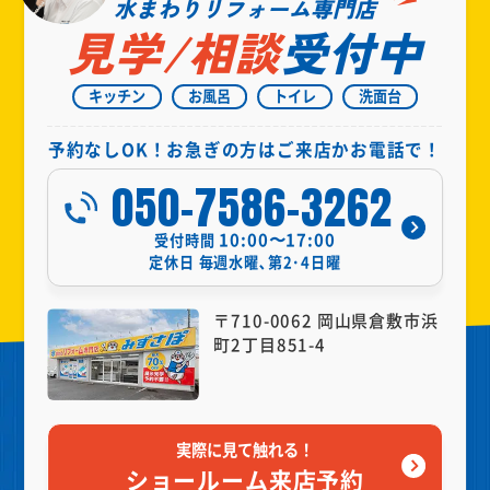
水まわりリフォーム専門店
見学/相談
受付中
キッチン
お風呂
トイレ
洗面台
予約なしOK！お急ぎの方はご来店かお電話で！
050-7586-3262
10:00〜17:00
受付時間
定休日
毎週水曜､第2･4日曜
〒710-0062 岡山県倉敷市浜
町2丁目851-4
実際に見て触れる！
ショールーム来店予約