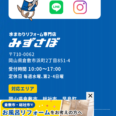
〒710-0062
岡山県倉敷市浜町2丁目851-4
10:00〜17:00
受付時間
定休日
毎週水曜､第2･4日曜
対応エリア
✕
岡山県倉敷市、総社市、早島町