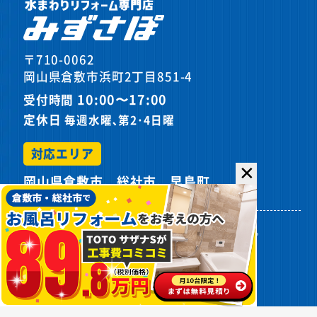
〒710-0062
岡山県倉敷市浜町2丁目851-4
10:00〜17:00
受付時間
定休日
毎週水曜､第2･4日曜
対応エリア
✕
岡山県倉敷市、総社市、早島町
プライバシーポリシー
サイトマップ
©
2026カスケホームグループ みずさぽ.