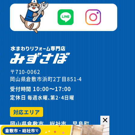
〒710-0062
岡山県倉敷市浜町2丁目851-4
10:00〜17:00
受付時間
定休日
毎週水曜､第2･4日曜
対応エリア
✕
岡山県倉敷市、総社市、早島町