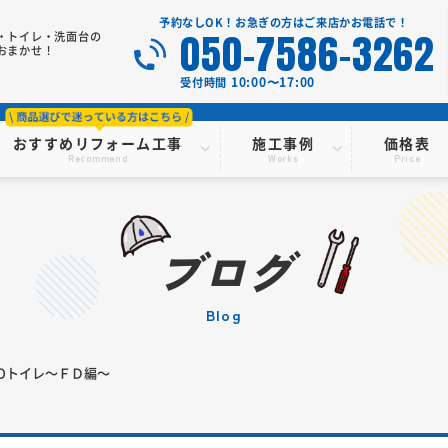
予約なしOK！お急ぎの方はご来店かお電話で！
050-7586-3262
・トイレ・洗面台の
おまかせ！
10:00〜17:00
受付時間
おすすめリフォーム工事
施工事例
価格表
Recommend
Works
Price
ブログ
blog
TOトイレ～ＦＤ編～