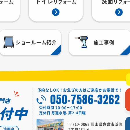
トイレ
洗面
ォーム
リフォーム
リフォ
ショールーム紹介
施工事例
予約なしOK！お急ぎの方はご来店かお電話で！
050-7586-3262
門店
付中
10:00〜17:00
受付時間
定休日
毎週水曜､第2･4日曜
〒710-0062 岡山県倉敷市浜町
洗面台
2丁目851-4