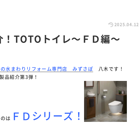
2025.04.12
介！TOTOトイレ～ＦＤ編～
市の水まわりリフォーム専門店 みずさぽ
八木です！
の製品紹介第3弾！
ＦＤ
シリーズ！
るのは