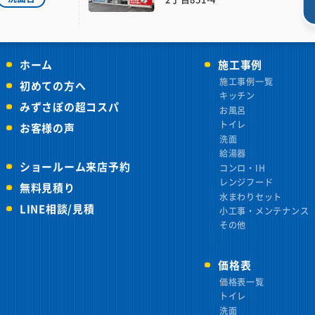
ホーム
施工事例
施工事例一覧
初めての方へ
キッチン
みずさぽの超コスパ
お風呂
トイレ
お客様の声
洗面
給湯器
ショールーム来店予約
コンロ・IH
レンジフード
無料見積り
水まわりセット
LINE相談/見積
小工事・メンテナンス
その他
価格表
価格表一覧
トイレ
洗面