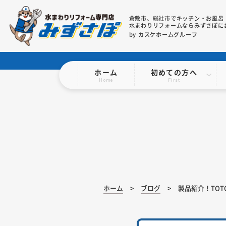
倉敷市、総社市で
キッチン・お風呂
水まわりリフォームならみずさぽに
by カスケホームグループ
ホーム
初めての方へ
Home
First
ホーム
ブログ
製品紹介！TO