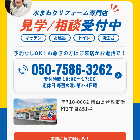
水まわりリフォーム専門店
見学/相談
受付中
キッチン
お風呂
トイレ
洗面台
予約なしOK！お急ぎの方はご来店かお電話で！
050-7586-3262
10:00〜17:00
受付時間
定休日
毎週水曜､第2･4日曜
〒710-0062 岡山県倉敷市浜
町2丁目851-4
実際に見て触れる！