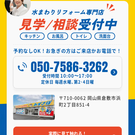
水まわりリフォーム専門店
見学/相談
受付中
キッチン
お風呂
トイレ
洗面台
予約なしOK！お急ぎの方はご来店かお電話で！
050-7586-3262
10:00〜17:00
受付時間
定休日
毎週水曜､第2･4日曜
〒710-0062 岡山県倉敷市浜
町2丁目851-4
実際に見て触れる！