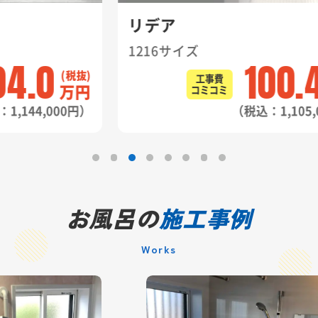
リデア
1216サイズ
100.4
工事費
円
万円
コミコミ
）
（税込：1,105,000円）
お風呂の
施工事例
Works