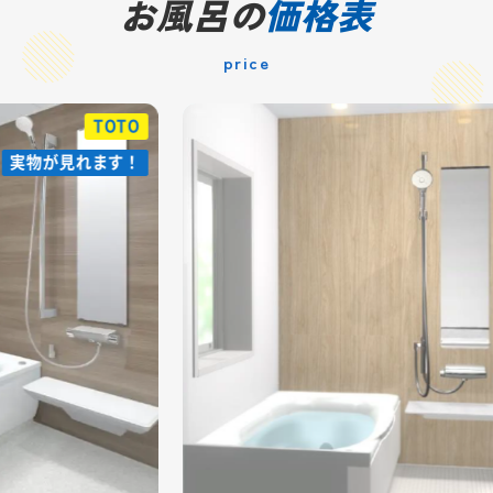
お風呂の
価格表
price
O
LIXIL
！
！