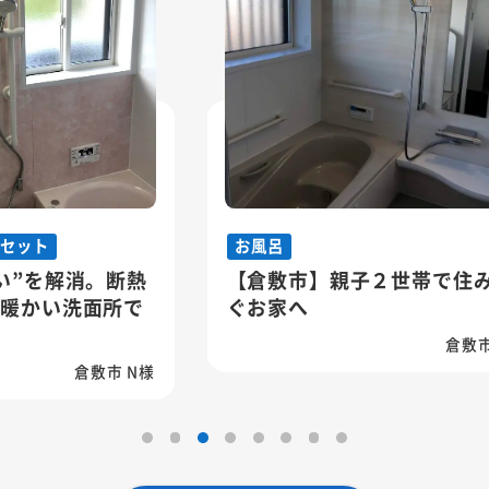
お風呂
熱
【倉敷市】親子２世帯で住み継
【
で
ぐお家へ
T
快
倉敷市 K様
N様