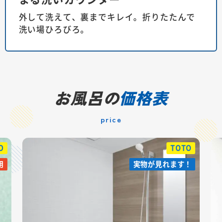
外して洗えて、裏までキレイ。折りたたんで
洗い場ひろびろ。
お風呂の
価格表
price
O
TOTO
用
用
実物が見れます！
実物が見れます！