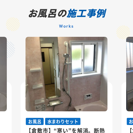
お風呂の
施工事例
Works
お風呂
水まわりセット
【倉敷市】“寒い”を解消。断熱
【