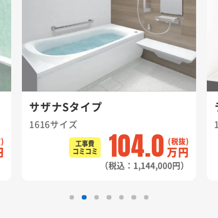
サザナSタイプ
1616サイズ
104.0
工事費
円
万円
コミコミ
）
（税込：1,144,000円）