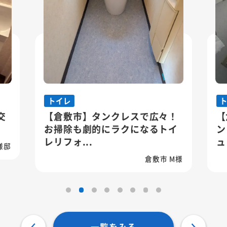
トイレ
トイレ
【倉敷市】タンクレスで広々！
【倉敷市】イ
お掃除も劇的にラクになるトイ
ントへ！予算
レリフォ...
ュレット...
倉敷市 M様