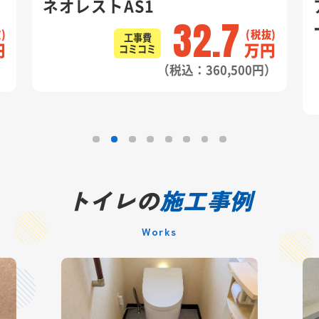
ストAS1
アメージュ
32.7
ートイレKA
工事費
万円
コミコミ
（税込：360,500円）
コ
トイレの
施工事例
Works