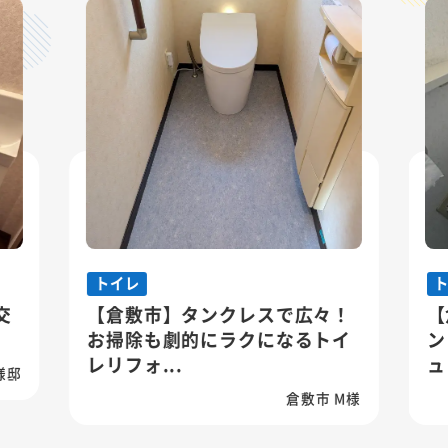
トイレ
交
【倉敷市】タンクレスで広々！
【
お掃除も劇的にラクになるトイ
ン
レリフォ...
ュ
様邸
倉敷市 M様