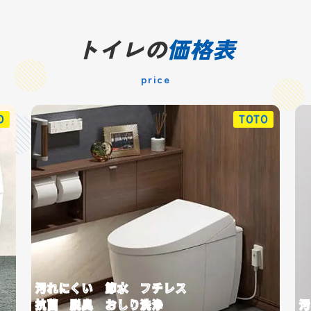
トイレの
価格表
price
O
TOTO
汚れにくい 節水 フチレス
抗菌 脱臭 おしり洗浄
汚