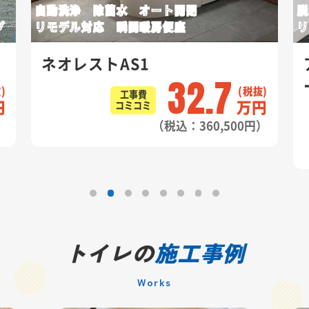
自動洗浄 除菌水 オート開閉
脱
プ
リモデル対応 瞬間暖房便座
リ
ネオレストAS1
32.7
工事費
円
万円
コミコミ
）
（税込：360,500円）
トイレの
施工事例
Works