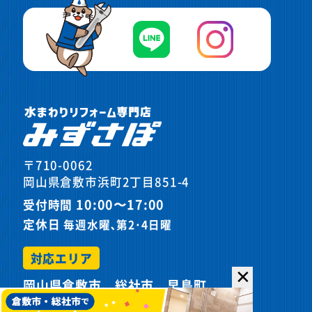
〒710-0062
岡山県倉敷市浜町2丁目851-4
10:00〜17:00
受付時間
定休日
毎週水曜､第2･4日曜
対応エリア
✕
岡山県倉敷市、総社市、早島町