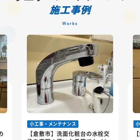
施工事例
Works
小工事・メンテナンス
の
【倉敷市】洗面化粧台の水栓交
【