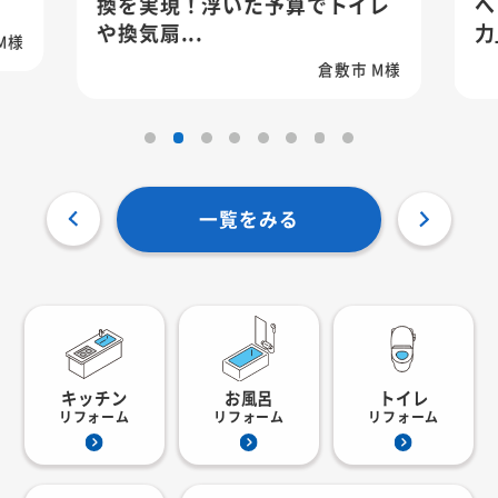
換を実現！浮いた予算でトイレ
へ
や換気扇...
力
M様
倉敷市 M様
一覧をみる
キッチン
お風呂
トイレ
リフォーム
リフォーム
リフォーム