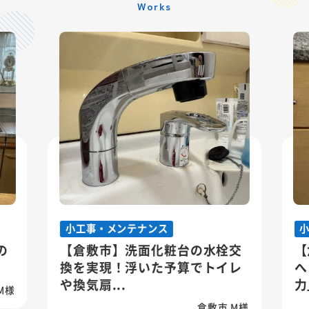
Works
小工事・メンテナンス
の
【倉敷市】洗面化粧台の水栓交
【
換を実現！浮いた予算でトイレ
へ
や換気扇...
力
M様
倉敷市 M様