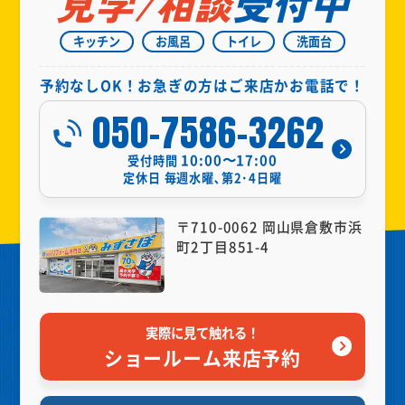
見学/相談
受付中
キッチン
お風呂
トイレ
洗面台
予約なしOK！お急ぎの方はご来店かお電話で！
050-7586-3262
10:00〜17:00
受付時間
定休日
毎週水曜､第2･4日曜
〒710-0062 岡山県倉敷市浜
町2丁目851-4
実際に見て触れる！
ショールーム来店予約