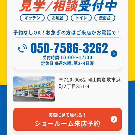
見学/相談
受付中
キッチン
お風呂
トイレ
洗面台
予約なしOK！お急ぎの方はご来店かお電話で！
050-7586-3262
10:00〜17:00
受付時間
定休日
毎週水曜､第2･4日曜
〒710-0062 岡山県倉敷市浜
町2丁目851-4
実際に見て触れる！
ショールーム来店予約