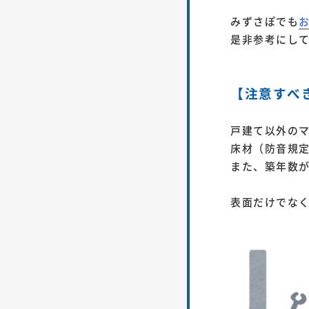
みずさぽでも
是非参考にし
【注意すべ
戸建て以外の
床材（防音規
また、築年数
表面だけでな