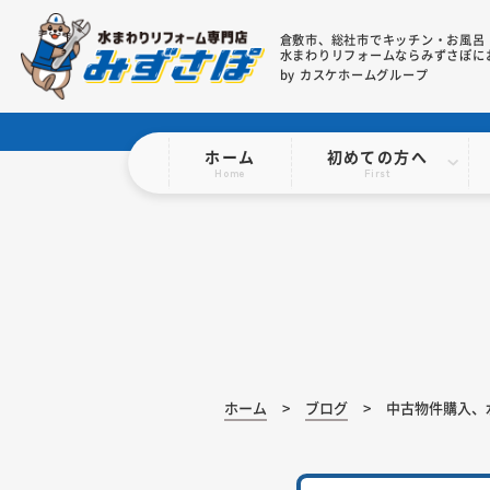
倉敷市、総社市で
キッチン・お風呂
水まわりリフォームならみずさぽに
by カスケホームグループ
ホーム
初めての方へ
Home
First
ホーム
ブログ
中古物件購入、