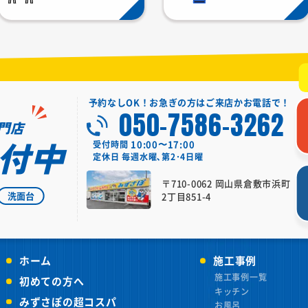
予約なしOK！お急ぎの方はご来店かお電話で！
050-7586-3262
門店
付中
10:00〜17:00
受付時間
定休日
毎週水曜､第2･4日曜
〒710-0062 岡山県倉敷市浜町
洗面台
2丁目851-4
ホーム
施工事例
施工事例一覧
初めての方へ
キッチン
みずさぽの超コスパ
お風呂