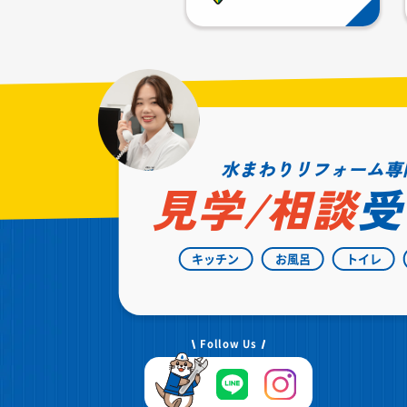
水まわりリフォーム専
見学/相談
受
キッチン
お風呂
トイレ
Follow Us