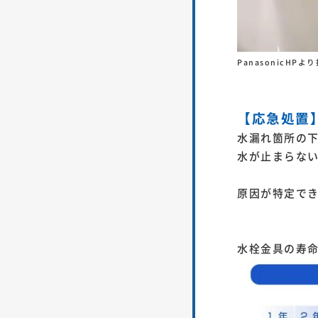
PanasonicHPよ
【応急処置
水漏れ箇所の
水が止まらな
原因が特定で
水栓金具の寿命