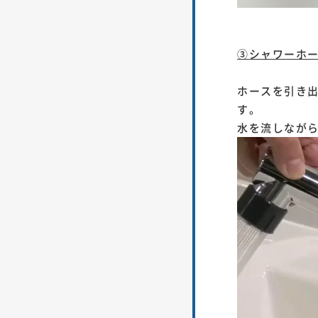
③シャワーホ
ホースを引き
す。
水を流しなが