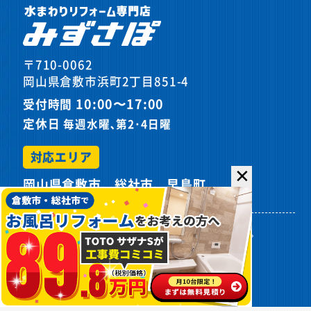
〒710-0062
岡山県倉敷市浜町2丁目851-4
10:00〜17:00
受付時間
定休日
毎週水曜､第2･4日曜
対応エリア
✕
岡山県倉敷市、総社市、早島町
プライバシーポリシー
サイトマップ
©
2026カスケホームグループ みずさぽ.