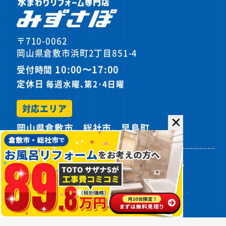
〒710-0062
岡山県倉敷市浜町2丁目851-4
10:00〜17:00
受付時間
定休日
毎週水曜､第2･4日曜
対応エリア
✕
岡山県倉敷市、総社市、早島町
プライバシーポリシー
サイトマップ
©
2026カスケホームグループ みずさぽ.