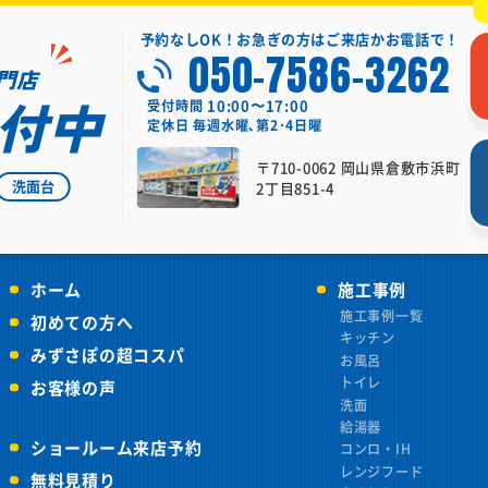
予約なしOK！お急ぎの方はご来店かお電話で！
050-7586-3262
門店
付中
10:00〜17:00
受付時間
定休日
毎週水曜､第2･4日曜
〒710-0062 岡山県倉敷市浜町
洗面台
2丁目851-4
ホーム
施工事例
施工事例一覧
初めての方へ
キッチン
みずさぽの超コスパ
お風呂
トイレ
お客様の声
洗面
給湯器
ショールーム来店予約
コンロ・IH
レンジフード
無料見積り