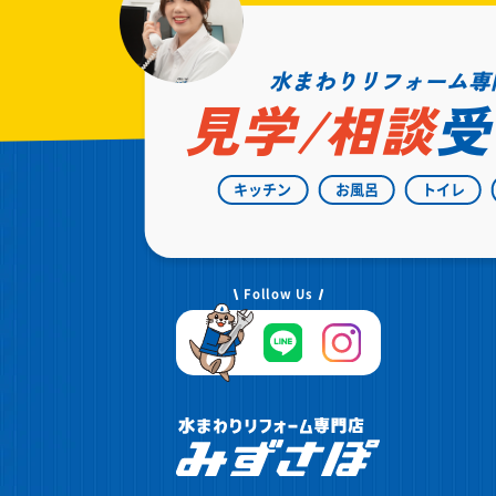
水まわりリフォーム専
見学/相談
受
キッチン
お風呂
トイレ
Follow Us