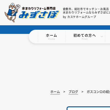
倉敷市、総社市で
キッチン・お風呂
水まわりリフォームならみずさぽに
by カスケホームグループ
ホーム
初めての方へ
Home
First
ホーム
ブログ
ガスコンロの紹介