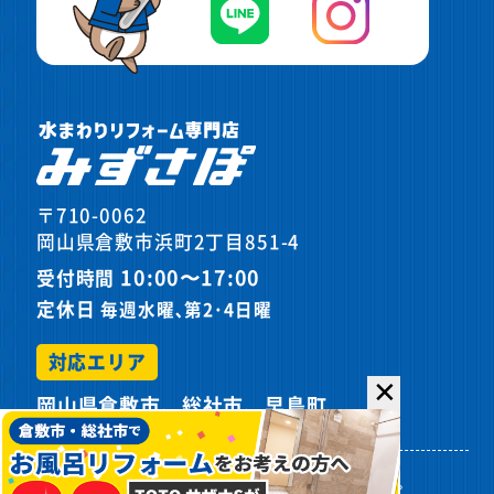
〒710-0062
岡山県倉敷市浜町2丁目851-4
10:00〜17:00
受付時間
定休日
毎週水曜､第2･4日曜
対応エリア
✕
岡山県倉敷市、総社市、早島町
プライバシーポリシー
サイトマップ