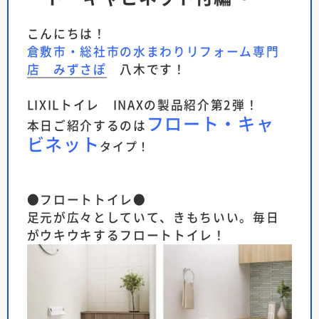
こんにちは！
倉敷市・総社市の水まわりリフォーム専門
店 みずさぽ
八木です！
LIXILトイレ INAX
の製品紹介第2弾！
フロート・キャ
本日ご紹介するのは
ビネット
タイプ！
●フロートトイレ●
足元が広々としていて、きもちいい。毎日
がウキウキするフロートトイレ！