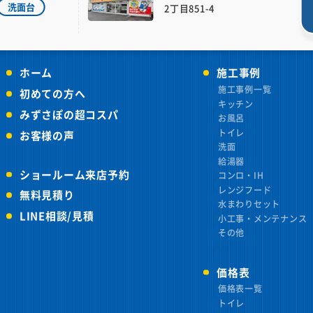
洗面台
2丁目851-4
ホーム
施工事例
施工事例一覧
初めての方へ
キッチン
みずさぽの超コスパ
お風呂
トイレ
お客様の声
洗面
給湯器
ショールーム来店予約
コンロ・IH
レンジフード
無料見積り
水まわりセット
LINE相談/見積
小工事・メンテナンス
その他
価格表
価格表一覧
トイレ