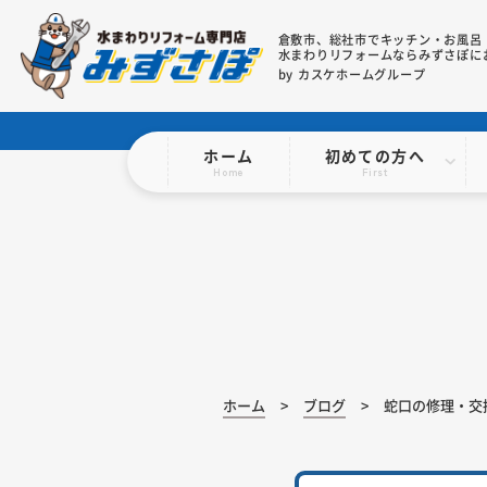
倉敷市、総社市で
キッチン・お風呂
水まわりリフォームならみずさぽに
by カスケホームグループ
ホーム
初めての方へ
Home
First
ホーム
ブログ
蛇口の修理・交