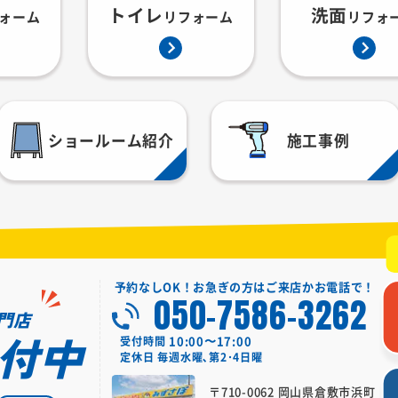
トイレ
洗面
ォーム
リフォーム
リフォ
ショールーム紹介
施工事例
予約なしOK！お急ぎの方はご来店かお電話で！
050-7586-3262
門店
付中
10:00〜17:00
受付時間
定休日
毎週水曜､第2･4日曜
〒710-0062 岡山県倉敷市浜町