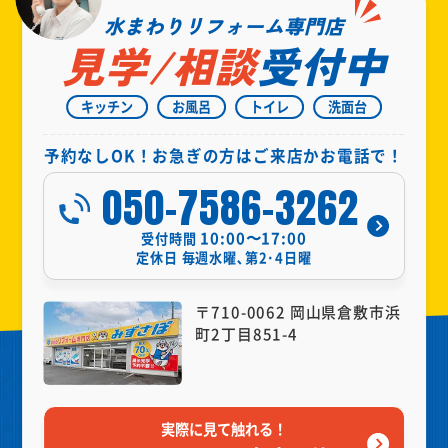
水まわりリフォーム専門店
見学/相談
受付中
キッチン
お風呂
トイレ
洗面台
予約なしOK！お急ぎの方はご来店かお電話で！
050-7586-3262
10:00〜17:00
受付時間
定休日
毎週水曜､第2･4日曜
〒710-0062 岡山県倉敷市浜
町2丁目851-4
実際に見て触れる！