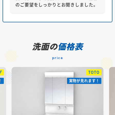
のご要望をしっかりとお聞きしました。
洗面の
価格表
price
TOTO
実物が見れます！
実物が見れます！