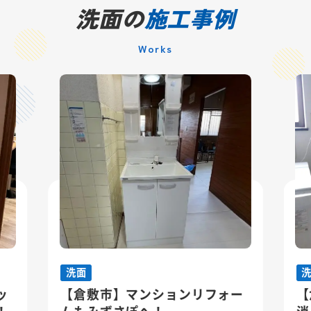
洗面の
施工事例
Works
洗面
】マンションリフォー
【倉敷市】水漏れの不
さぽへ！
消！家事ラク＆美しさ