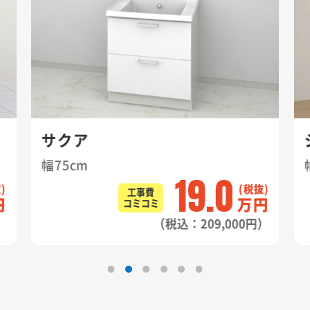
シーライン
幅90cm
19.0
工事費
工事費
万円
コミコミ
コミコミ
（税込：209,000円）
（税