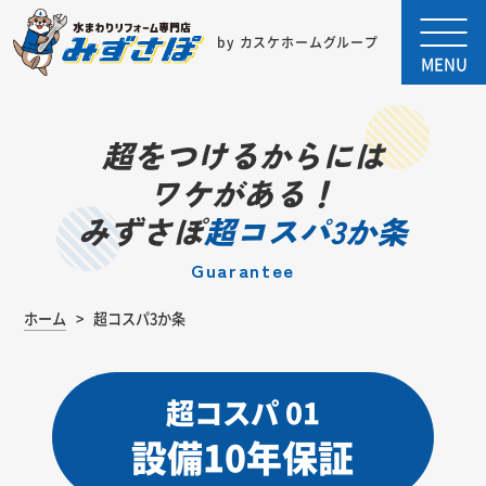
by カスケホームグループ
MENU
超をつけるからには
ワケがある！
みずさぽ
超コスパ3か条
Guarantee
ホーム
超コスパ3か条
超コスパ 01
設備10年保証