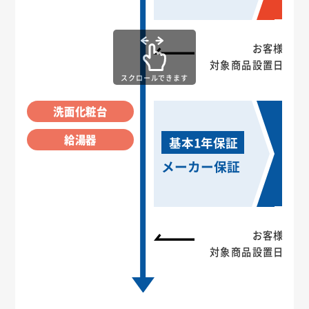
お客様の保
対象商品設置日（引
スクロールできます
洗面化粧台
給湯器
基本1年保証
メーカー保証
お客様の保
対象商品設置日（引